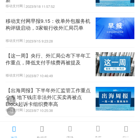
移动支付网 |
2023/9/18 11:57:52
移动支付网早报9.15：收单外包服务机
构评级启动，3家银行收外汇局罚单
移动支付网 |
2023/9/15 9:23:28
【这一周】央行、外汇局公布下半年工
作重点，降低支付手续费再被提及
移动支付网 |
2023/8/7 10:46:49
【出海周报】下半年外汇监管工作重点
公布 地下钱庄非法外汇买卖再被点

Block起诉卡组织费率高
移动支付网 |
2023/8/7 10:25:38

外汇局再通报10起地下钱庄非法买卖





外汇案
活动
专栏
资讯
数据库
我的