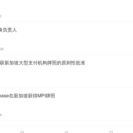
02
换负责人
:28
it获新加坡大型支付机构牌照的原则性批准
base在新加坡获得MPI牌照
48