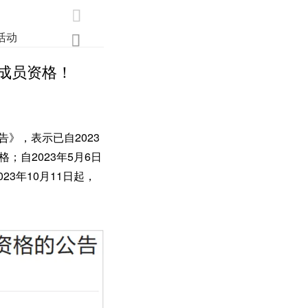

活动
业界
调研
创新

成员资格！
》，表示已自2023
；自2023年5月6日
3年10月11日起，