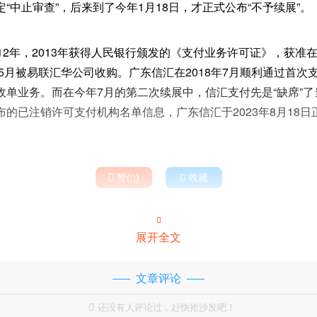
“中止审查”，后来到了今年1月18日，才正式公布“不予续展”。
12年，2013年获得人民银行颁发的《支付业务许可证》，获准
年5月被易联汇华公司收购。广东信汇在2018年7月顺利通过首
收单业务。而在今年7月的第二次续展中，信汇支付先是“缺席”
的已注销许可支付机构名单信息，广东信汇于2023年8月18

赞(
)

收藏


展开全文
文章评论
还没有人评论过，赶快抢沙发吧！
