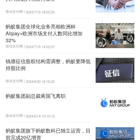
移动支付网 |
2024/7/15 18:55:25
蚂蚁集团全球化业务亮相欧洲杯
Alipay+欧洲市场支付人数同比增加
32%
移动支付网 |
2024/7/15 14:02:07
钱塘征信股权结构需调整，蚂蚁要降低
持股比例
移动支付网 |
2024/6/20 16:16:22
蚂蚁集团副总裁蒋国飞离职
移动支付网 |
2024/6/14 10:19:12
蚂蚁集团旗下蚂蚁数科已独立运营，目
前完成20亿增资