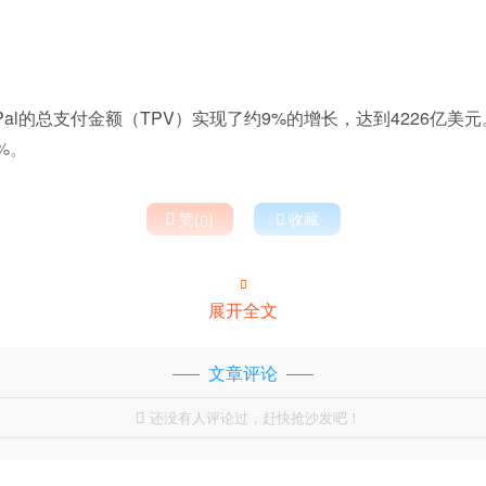
yPal的总支付金额（TPV）实现了约9%的增长，达到4226亿美元
%。

赞(
)

收藏


展开全文
文章评论
还没有人评论过，赶快抢沙发吧！
