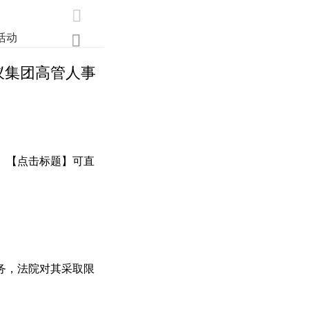

活动
业界
调研
创新

蚁集团高管人事
。【点击标题】可直
务，法院对其采取限