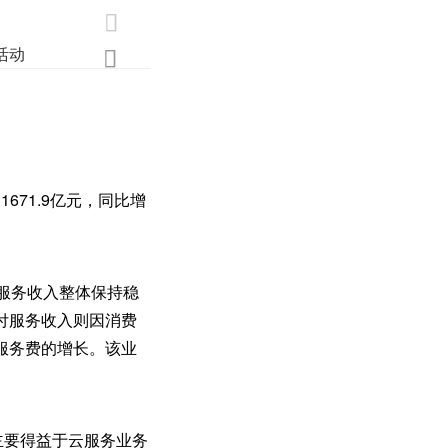

活动
业界
调研
创新

671.9亿元，同比增
技服务收入整体保持稳
付服务收入则因消费
服务费的增长。该业
主要得益于云服务业务