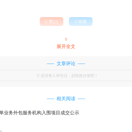

赞(
)

收藏


展开全文
文章评论
还没有人评论过，赶快抢沙发吧！

相关阅读
收单业务外包服务机构入围项目成交公示
33