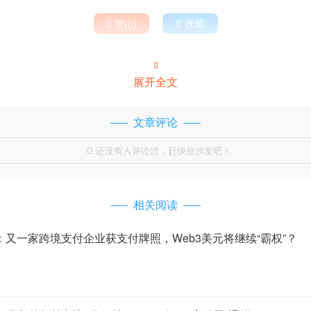

赞(
)

收藏


展开全文
文章评论
还没有人评论过，赶快抢沙发吧！

相关阅读
0：又一家跨境支付企业获支付牌照，Web3美元将继续“霸权”？