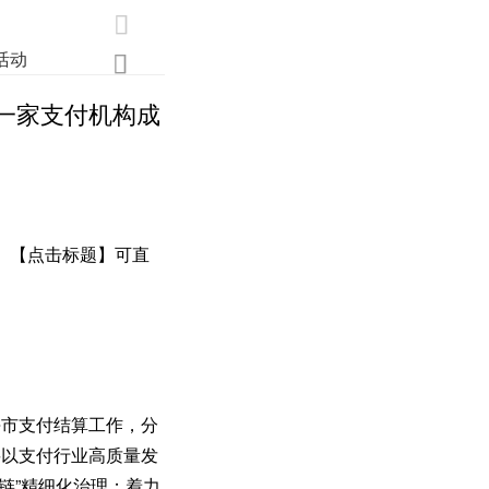

活动
业界
调研
创新

止一家支付机构成
。【点击标题】可直
海市支付结算工作，分
要以支付行业高质量发
链”精细化治理；着力