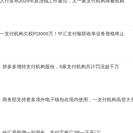
：人行发布2025年反洗钱工作重点，又一家支付机构将被收购
：一支付机构欠税约3000万！中汇支付银联收单业务资格终止
1：拼多多增持支付机构股份，5家支付机构共计罚没超千万
28：商务部支持更多境外电子钱包在境内使用，一支付机构高管大
7：外汇局新增一副局长，支付宝推广“碰一下开门”