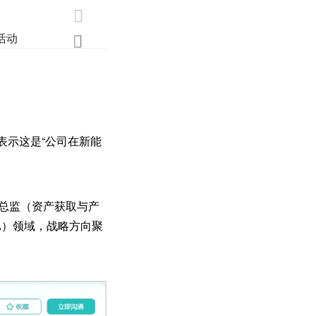

活动
业界
调研
创新

表示这是“公司在新能
案总监（资产获取与产
A）领域，战略方向聚