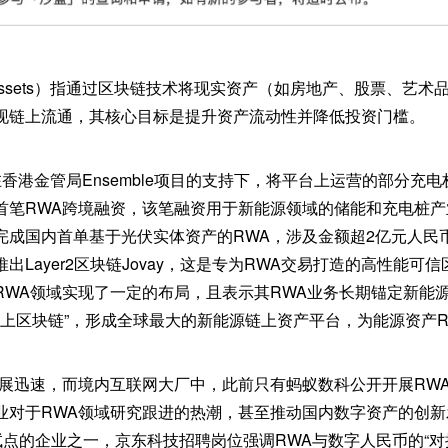
rld Assets）指通过区块链技术将现实资产（如房地产、股票、艺
现链上流通，其核心目标是提升资产流动性并降低投资门槛。
香港金管局Ensemble项目的支持下，将平台上运营的部分充电
首笔RWA跨境融资，该笔融资用于新能源领域的储能和充电桩产业
完成国内首单基于光伏实体资产的RWA，涉及金额超2亿元人民
出Layer2区块链Jovay，这是专为RWA交易打造的高性能可
RWA领域实现了一定的布局，且表示其RWA业务长期锚定新能源
搬上区块链”，形成全球最大的新能源链上资产平台，为能源资产
发展迅速，而境内互联网大厂中，此前只有蚂蚁数科公开开展RW
业对于RWA领域研究跟进的热潮，甚至推动国内数字资产的创
试点的企业之一，京东科技招聘岗位强调RWA与数字人民币的“对