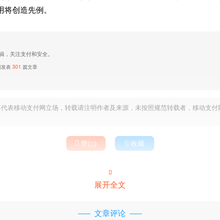
用将创造先例。
辑，关注支付和安全。
网发表
301
篇文章
不代表移动支付网立场，转载请注明作者及来源，未按照规范转载者，移动支付

赞(
)

收藏


展开全文
文章评论