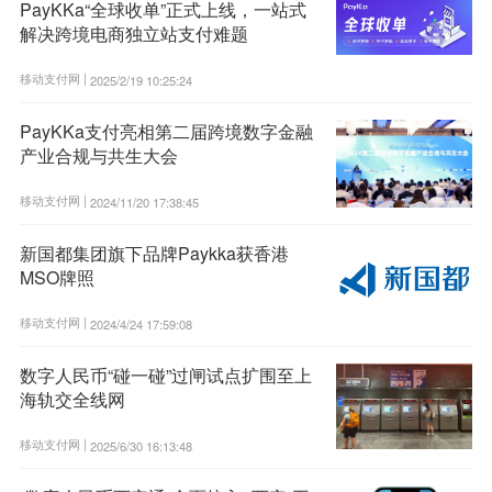
PayKKa“全球收单”正式上线，一站式
解决跨境电商独立站支付难题
移动支付网 |
2025/2/19 10:25:24
PayKKa支付亮相第二届跨境数字金融
产业合规与共生大会
移动支付网 |
2024/11/20 17:38:45
新国都集团旗下品牌Paykka获香港
MSO牌照
移动支付网 |
2024/4/24 17:59:08
数字人民币“碰一碰”过闸试点扩围至上
海轨交全线网
移动支付网 |
2025/6/30 16:13:48