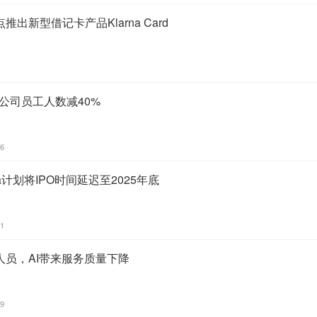
试点推出新型借记卡产品Klarna Card
I帮助公司员工人数减40%
26
na计划将IPO时间延迟至2025年底
11
服人员，AI带来服务质量下降
39