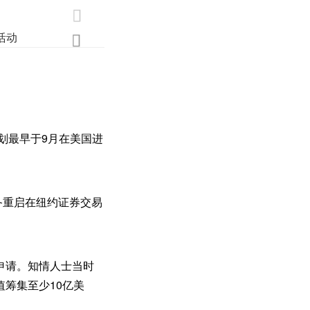

活动
业界
调研
创新

计划最早于9月在美国进
备重启在纽约证券交易
市申请。知情人士当时
值筹集至少10亿美