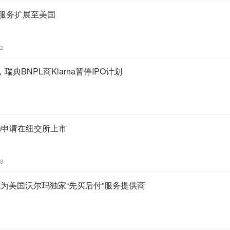
NPL服务扩展至美国
22
典BNPL商Klarna暂停IPO计划
rna申请在纽交所上市
08
rm，成为美国沃尔玛独家“先买后付”服务提供商