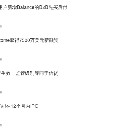
新增Balance的B2B先买后付
30
tome获得7500万美元新融资
06
年生效，监管级别等同于信贷
46
可能在12个月内IPO
50