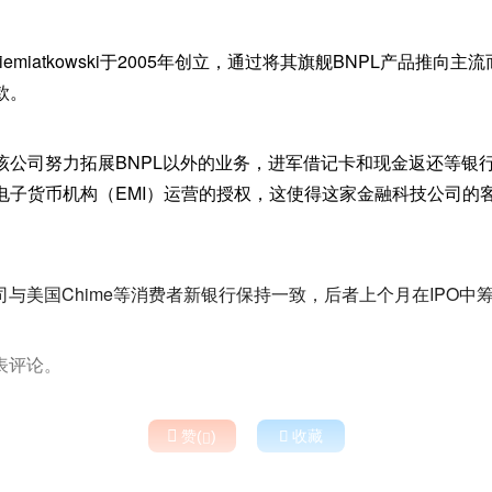
ian Siemiatkowski于2005年创立，通过将其旗舰BNPL产品推
款。
公司努力拓展BNPL以外的业务，进军借记卡和现金返还等银行服
子货币机构（EMI）运营的授权，这使得这家金融科技公司的客户
该公司与美国Chime等消费者新银行保持一致，后者上个月在IPO中
发表评论。

赞(
)

收藏
