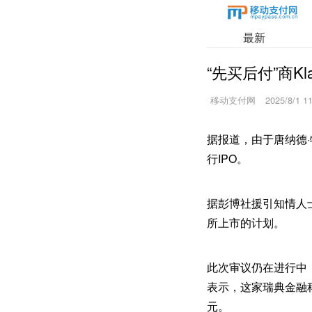
最新
“先买后付”商Kl
移动支付网
2025/8/1 1
据报道，由于唐纳德·
行IPO。
据彭博社援引知情人
所上市的计划。
此次审议仍在进行中，
表示，这家瑞典金融科
元。