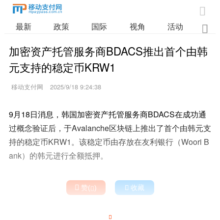

最新
政策
国际
视角
活动
业

加密资产托管服务商BDACS推出首个由韩
元支持的稳定币KRW1
移动支付网
2025/9/18 9:24:38
9月18日消息，韩国加密资产托管服务商BDACS在成功通
过概念验证后，于Avalanche区块链上推出了首个由韩元支
持的稳定币KRW1。该稳定币由存放在友利银行（Woori B
ank）的韩元进行全额抵押。

赞(
)

收藏

