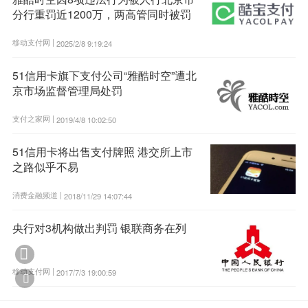
分行重罚近1200万，两高管同时被罚
移动支付网 |
2025/2/8 9:19:24
51信用卡旗下支付公司“雅酷时空”遭北
京市场监督管理局处罚
支付之家网 |
2019/4/8 10:02:50
51信用卡将出售支付牌照 港交所上市
之路似乎不易
消费金融频道 |
2018/11/29 14:07:44
央行对3机构做出判罚 银联商务在列

移动支付网 |
2017/7/3 19:00:59
