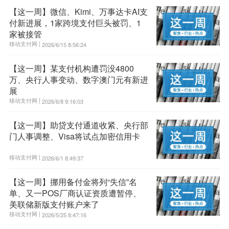
【这一周】微信、Kimi、万事达卡AI支
付新进展，1家跨境支付巨头被罚、1
家被接管
移动支付网 |
2026/6/15 8:56:24
【这一周】某支付机构遭罚没4800
万、央行人事变动、数字澳门元有新进
展
移动支付网 |
2026/6/8 9:16:03
【这一周】助贷支付通道收紧、央行部
门人事调整、Visa将试点加密信用卡
移动支付网 |
2026/6/1 8:49:37
【这一周】挪用备付金将列“失信”名
单、又一POS厂商认证资质遭暂停、
美联储新版支付账户来了
移动支付网 |
2026/5/25 8:47:16