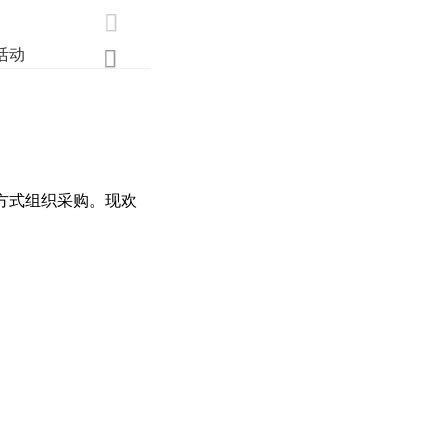

活动
业界
调研
创新

方式组织采购。现欢