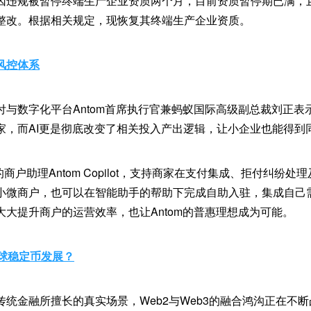
因违规被暂停终端生产企业资质两个月，目前资质暂停期已满，
整改。根据相关规定，现恢复其终端生产企业资质。
风控体系
付与数字化平台Antom首席执行官兼蚂蚁国际高级副总裁刘正表
家，而AI更是彻底改变了相关投入产出逻辑，让小企业也能得到
I的商户助理Antom Copilot，支持商家在支付集成、拒付纠纷
小微商户，也可以在智能助手的帮助下完成自助入驻，集成自己
大大提升商户的运营效率，也让Antom的普惠理想成为可能。
全球稳定币发展？
统金融所擅长的真实场景，Web2与Web3的融合鸿沟正在不断凸显