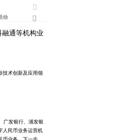

活动
业界
调研
创新

科融通等机构业
新技术创新及应用领
、广发银行、浦发银
字人民币业务运营机
民币业务。下一步，