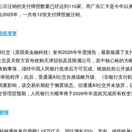
公示注销的支付牌照数量已经达到110家。而广东汇卡是今年以
2025年，一共有12张支付牌照被注销。
股权变更
AI社交（原国美金融科技）发布2025年年度报告，最新披露了
AI社交及关联方宣布收购天津冠创及其附属公司，其中核心标的为
收购事项，须经中国人民银行批准后方可完成。根据此前公开披露
的审批程序；此后，受通通AI社交自身战略升级、《非银行支付
因素影响，该交易长期处于搁置状态。但通通AI社交并未放弃，
交管理层预期，人民银行大概率将于2026年年底前完成所有权
年财报
海科融通收单交易额1.16万亿元，同比增长23%。其中，传统收单