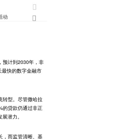

活动
业界
调研
创新

预计到2030年，非
长最快的数字金融市
统转型。尽管撒哈拉
%的贷款仍通过非正
发展潜力。
长，而监管清晰、基