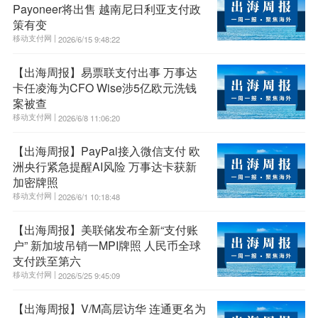
Payoneer将出售 越南尼日利亚支付政
策有变
移动支付网 |
2026/6/15 9:48:22
【出海周报】易票联支付出事 万事达
卡任凌海为CFO Wise涉5亿欧元洗钱
案被查
移动支付网 |
2026/6/8 11:06:20
【出海周报】PayPal接入微信支付 欧
洲央行紧急提醒AI风险 万事达卡获新
加密牌照
移动支付网 |
2026/6/1 10:18:48
【出海周报】美联储发布全新“支付账
户” 新加坡吊销一MPI牌照 人民币全球
支付跌至第六
移动支付网 |
2026/5/25 9:45:09
【出海周报】V/M高层访华 连通更名为