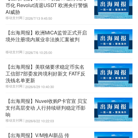
币化 Revolut清退USDT 欧洲央行警惕
AI威胁
移动支付网 |
2026/7/13 9:45:50
【出海周报】欧洲MiCA监管正式开启
境外注册境内展业非法换汇案被判
移动支付网 |
2026/7/6 10:25:00
【出海周报】美联储要求稳定币实名
工信部7部委发跨境利好新文 FATF反
洗钱名单更新
移动支付网 |
2026/6/29 10:40:30
【出海周报】Nuvei收购P卡官宣 贝宝
支付高层变动 人行持续研判稳定币影
响
移动支付网 |
2026/6/22 10:22:03
【出海周报】V/M推AI新品 传