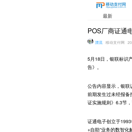
最新
POS厂商证通
漂流
移动支付网
20
5月18日，银联标
告》。
公告内容显示，银联
前期发生过未经报备
证实施规则》6.3
证通电子创立于199
+自助”业务的数智