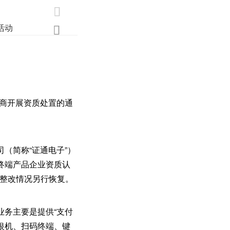

活动
业界
调研
创新

厂商开展资质处置的通
（简称“证通电子”）
终端产品企业资质认
视整改情况另行恢复。
业务主要是提供“支付
银机、扫码终端、键