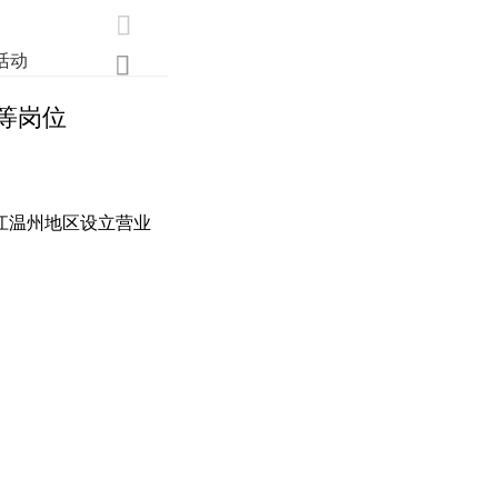

活动
业界
调研
创新

等岗位
浙江温州地区设立营业