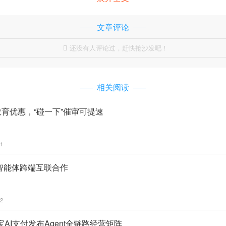
文章评论
还没有人评论过，赶快抢沙发吧！

相关阅读
教育优惠，“碰一下”催审可提速
21
智能体跨端互联合作
22
AI支付发布Agent全链路经营矩阵