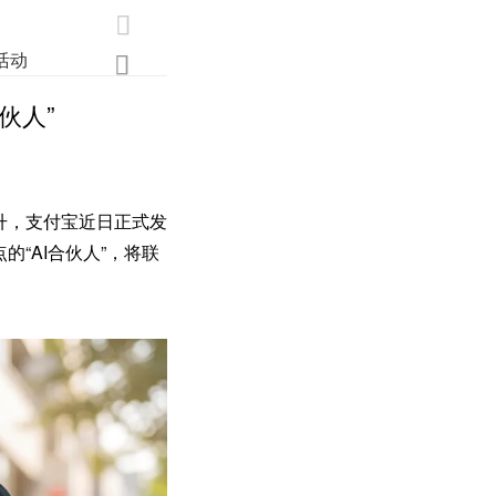

活动
业界
调研
创新

伙人”
升，支付宝近日正式发
的“AI合伙人”，将联