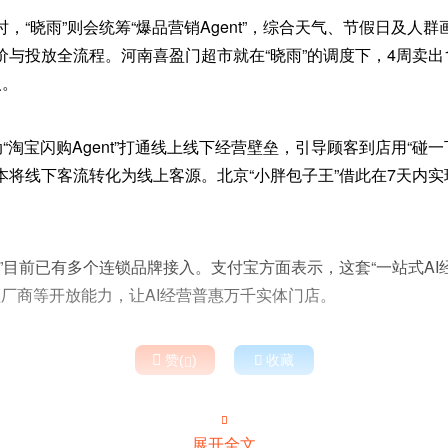
，“晓雨”则会统筹“爆品营销Agent”，综合天气、节假日及人
与投放全流程。河南喜盈门超市就在“晓雨”的调度下，4周卖出
人。
动“淘宝闪购Agent”打通线上线下经营壁垒，引导顾客到店用“碰
本将线下客流转化为线上客源。北京“小胖包子王”借此在7天内实
”目前已有多个连锁品牌接入。支付宝方面表示，这套“一站式AI
型厂商等开放能力，让AI经营普惠万千实体门店。

赞(
)

收藏


展开全文