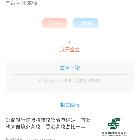
李富宝 王东瑞

赞(
)

收藏


展开全文
文章评论
还没有人评论过，赶快抢沙发吧！

相关阅读
邮储银行信息科技校招名单确定，首批
均来自境外高校、香港高校占比一半
移动支付网 |
2026/7/13 11:22:30