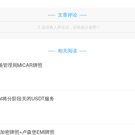
文章评论
还没有人评论过，赶快抢沙发吧！

相关阅读
场管理局MiCAR牌照
lut将分阶段关闭USDT服务
CA加密牌照+卢森堡EMI牌照