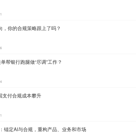
51
向，你的合规策略跟上了吗？
46
接单帮银行跑腿做“尽调”工作？
04
英国支付合规成本攀升
41
会：锚定AI与合规，重构产品、业务和市场