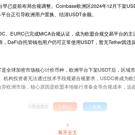
提前布局合规调整。Coinbase欧洲区2024年12月下架USDT，C
各平台正引导欧洲用户置换、结清USDT余额。
下USDC、EURC已完成MiCA合规认证，成为欧盟合规交易平台的
DeFi自托管钱包用户仍可正常使用USDT，暂无Tether因违
DT是全球加密市场核心计价币种，欧洲平台下架USDT后，区域
移。机构投资者无法通过技术手段规避合规要求，USDC将成为
er放弃欧洲市场，核心原因是欧盟本地银行准备金等合规成本，远
阅读原文

赞(
)

收藏



展开全文