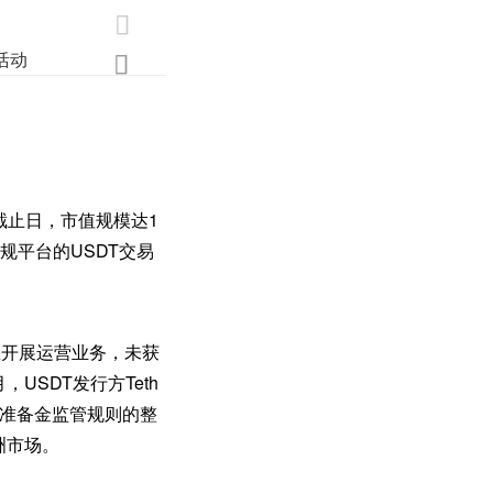

活动
业界
调研
创新

截止日，市值规模达1
规平台的USDT交易
区开展运营业务，未获
USDT发行方Teth
行准备金监管规则的整
洲市场。