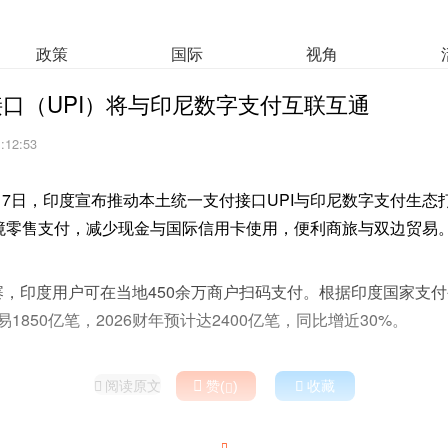
政策
国际
视角
口（UPI）将与印尼数字支付互联互通
1:12:53
月7日，印度宣布推动本土统一支付接口UPI与印尼数字支付生态
跨境零售支付，减少现金与国际信用卡使用，便利商旅与双边贸易
寨，印度用户可在当地450余万商户扫码支付。根据印度国家支付
交易1850亿笔，2026财年预计达2400亿笔，同比增近30%。
阅读原文

赞(
)

收藏


