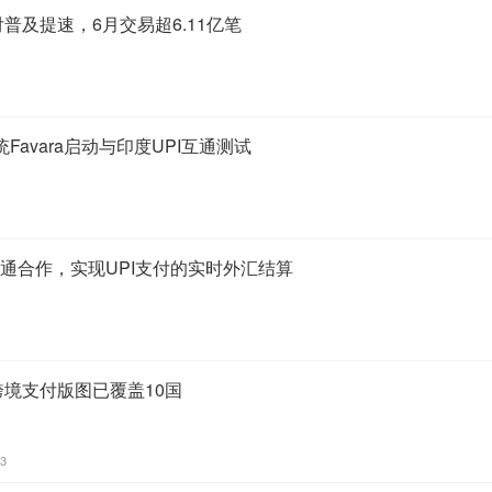
付普及提速，6月交易超6.11亿笔
avara启动与印度UPI互通测试
大通合作，实现UPI支付的实时外汇结算
跨境支付版图已覆盖10国
03