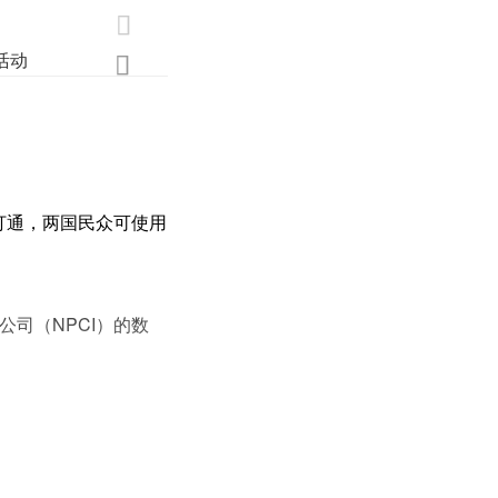

活动
业界
调研
创新

打通，两国民众可使用
。
公司（NPCI）的数