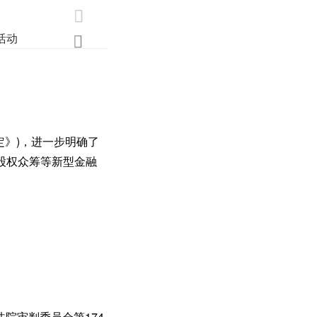

活动
业界
调研
创新

定》)，进一步明确了
股权众筹等新型金融
法院审判委员会第174