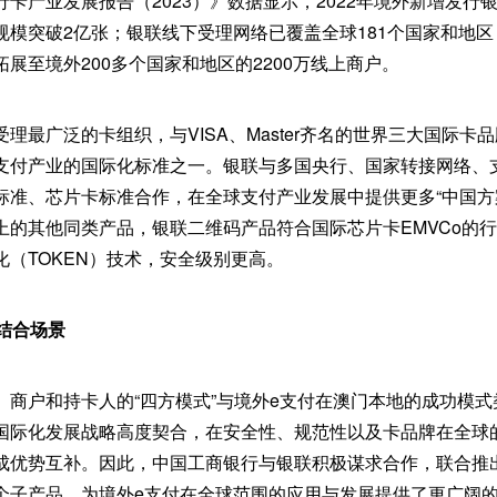
卡产业发展报告（2023）》数据显示，2022年境外新增发行银
模突破2亿张；银联线下受理网络已覆盖全球181个国家和地区，
展至境外200多个国家和地区的2200万线上商户。
理最广泛的卡组织，与VISA、Master齐名的世界三大国际卡
支付产业的国际化标准之一。银联与多国央行、国家转接网络、
标准、芯片卡标准合作，在全球支付产业发展中提供更多“中国方
上的其他同类产品，银联二维码产品符合国际芯片卡EMVCo的
（TOKEN）技术，安全级别更高。
结合场景
、商户和持卡人的“四方模式”与境外e支付在澳门本地的成功模
国际化发展战略高度契合，在安全性、规范性以及卡品牌在全球
成优势互补。因此，中国工商银行与银联积极谋求合作，联合推
个子产品，为境外e支付在全球范围的应用与发展提供了更广阔