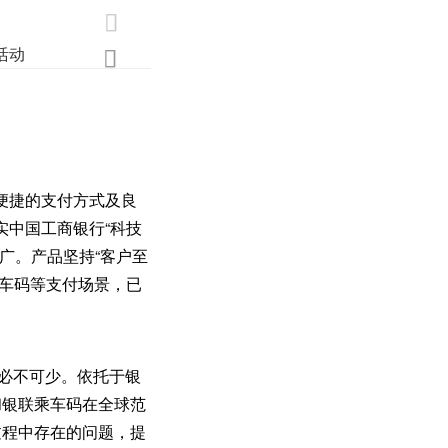

活动
业界
调研
创新

便捷的支付方式及良
实中国工商银行“科技
推广。产品坚持“客户至
乘车码等支付场景，已
也必不可少。依托于银
和银联乘车码在全球范
过程中存在的问题，提