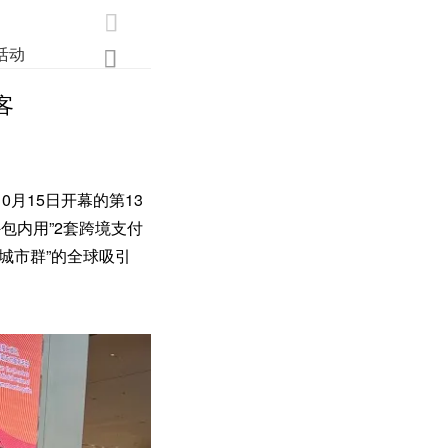

活动
业界
调研
创新

客
月15日开幕的第13
包内用”2套跨境支付
城市群”的全球吸引