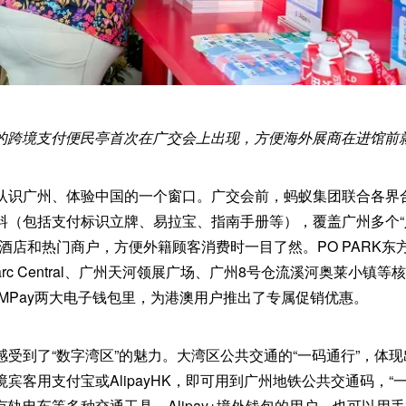
的跨境支付便民亭首次在广交会上出现，方便海外展商在进馆前
认识广州、体验中国的一个窗口。广交会前，蚂蚁集团联合各界
料（包括支付标识立牌、易拉宝、指南手册等），覆盖广州多个“
酒店和热门商户，方便外籍顾客消费时一目了然。PO PARK东
arc Central、广州天河领展广场、广州8号仓流溪河奥莱小镇
和澳门MPay两大电子钱包里，为港澳用户推出了专属促销优惠。
感受到了“数字湾区”的魅力。大湾区公共交通的“一码通行”，体
宾客用支付宝或AlipayHK，即可用到广州地铁公共交通码，“
轨电车等多种交通工具。Alipay+境外钱包的用户，也可以用