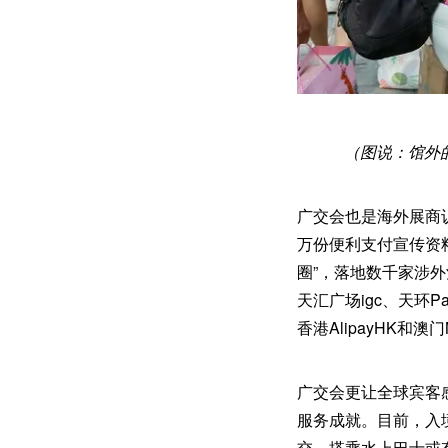
（图说：馆外
广交会也是海外展商
万份便利支付宣传资
圈”，落地数千家涉外
天汇广场igc、天环P
香港AlipayHK
广交会更让全球宾客
服务成就。目前，入境
交、搭乘水上巴士或有