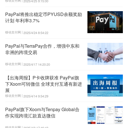
移动支付网 |
2025/4/25 9:15:00
PayPal将推出稳定币PYUSD余额奖励
计划 年利率3.7%
移动支付网 |
2025/4/24 8:54:22
PayPal与TerraPay合作，增强中东和
非洲的跨境交易
移动支付网 |
2025/4/17 14:20:20
【出海周报】P卡收牌获准 PayPal旗
下Xoom可转微信 全球支付互通有新进
展
移动支付网 |
2025/4/14 9:54:29
PayPal旗下Xoom与Tenpay Global合
作实现跨境汇款直达微信
移动支付网 |
2025/4/9 17:46:43