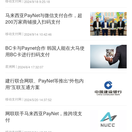
移动支付网 |
2024/9/18 9:25:18
马来西亚PayNet与微信支付合作，超
200万家商铺接入扫码支付
移动支付网 |
2024/9/14 10:42:46
BC卡与Paynet合作 韩国人能在大马使
用BC卡进行扫码支付
星洲网 |
2024/6/4 17:32:07
建行联合网联、PayNet等推出“外包内
用”互联互通方案
移动支付网 |
2024/5/20 14:37:52
网联联手马来西亚PayNet，推跨境支
付
移动支付网 |