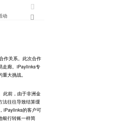

活动
业界
调研
创新

新的合作关系。此次合作
iPaylinks专
的重大挑战。
性。此前，由于非洲金
方法往往导致结算缓
aylinks的客户可
地银行转账一样简