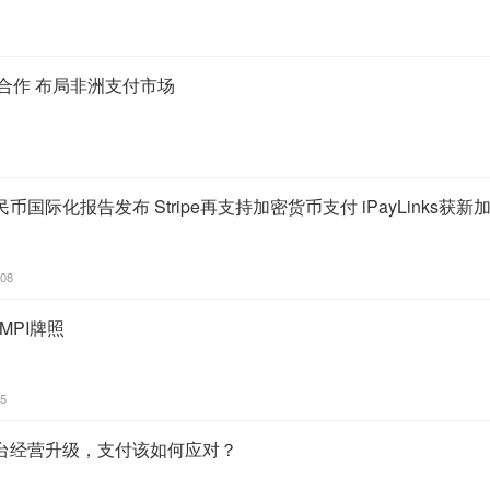
ave合作 布局非洲支付市场
国际化报告发布 Stripe再支持加密货币支付 iPayLinks获新加
:08
坡MPI牌照
15
台经营升级，支付该如何应对？