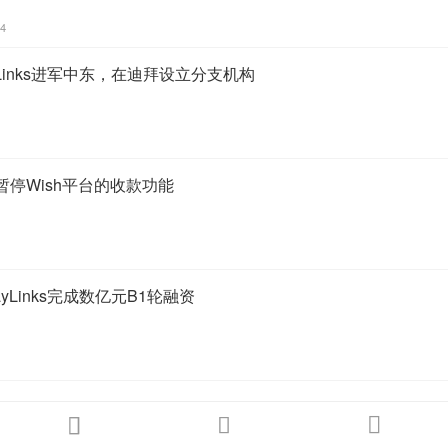
44
Links进军中东，在迪拜设立分支机构
宣布暂停Wish平台的收款功能
yLinks完成数亿元B1轮融资


