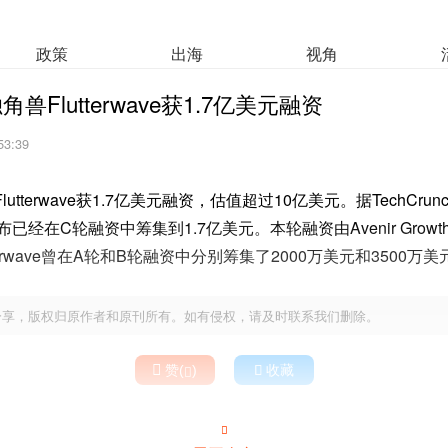
政策
出海
视角
Flutterwave获1.7亿美元融资
53:39
tterwave获1.7亿美元融资，估值超过10亿美元。据TechCru
宣布已经在C轮融资中筹集到1.7亿美元。本轮融资由Avenir Growth Cap
terwave曾在A轮和B轮融资中分别筹集了2000万美元和3500万美
分享，版权归原作者和原刊所有。如有侵权，请及时联系我们删除。

赞(
)

收藏

