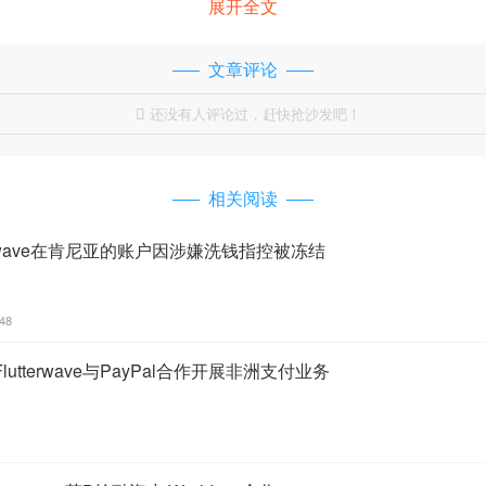
展开全文
文章评论
还没有人评论过，赶快抢沙发吧！

相关阅读
erwave在肯尼亚的账户因涉嫌洗钱指控被冻结
:48
tterwave与PayPal合作开展非洲支付业务