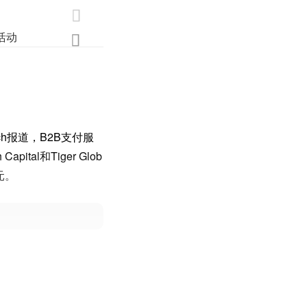

活动
业界
调研
创新

nch报道，B2B支付服
ital和Tiger Glob
元。