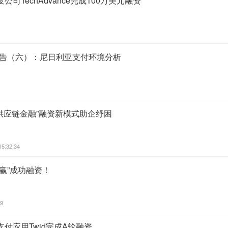
司TechAdvance完成100万美元融资
业微报告（六）：尼日利亚支付环境分析
供应链金融”融资新模式助企纾困
15:32:34
赢”成功融资！
59
付应用Twid完成A轮融资