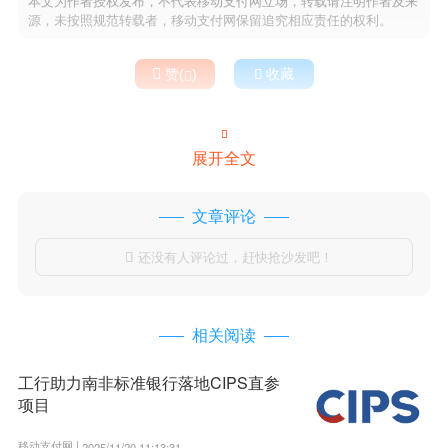
本文为作者授权发布，不代表移动支付网立场，转载请注明作者及来
源，未按照规范转载者，移动支付网保留追究相应责任的权利。

赞(
)

收藏


展开全文
文章评论
还没有人评论过，赶快抢沙发吧！

相关阅读
工行助力南非标准银行落地CIPS直参
项目
移动支付网 |
2025/11/20 11:13:31