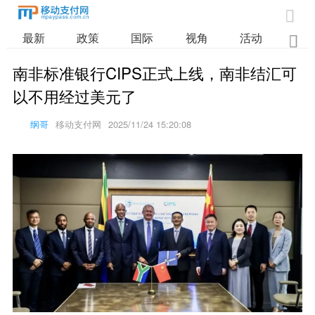

最新
政策
国际
视角
活动
业

南非标准银行CIPS正式上线，南非结汇可
以不用经过美元了
纲哥
移动支付网
2025/11/24 15:20:08