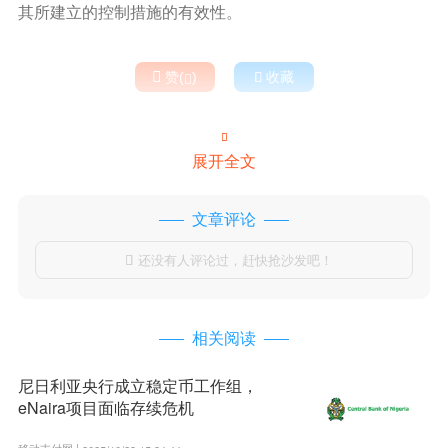
其所建立的控制措施的有效性。

赞(
)

收藏


展开全文
文章评论
还没有人评论过，赶快抢沙发吧！

相关阅读
尼日利亚央行成立稳定币工作组，
eNaira项目面临存续危机
移动支付网 |