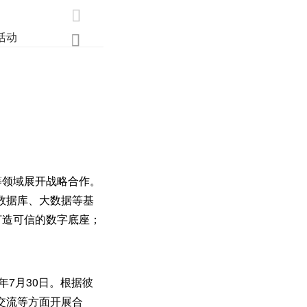

活动
业界
调研
创新

等领域展开战略合作。
数据库、大数据等基
打造可信的数字底座；
年7月30日。根据彼
交流等方面开展合