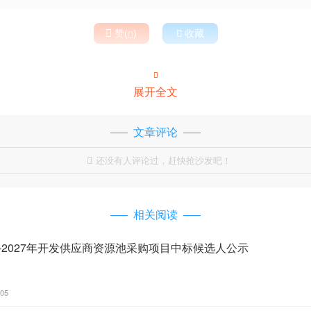

赞(
)

收藏


展开全文
文章评论
还没有人评论过，赶快抢沙发吧！

相关阅读
6-2027年开发供应商资源池采购项目中标候选人公示
:05