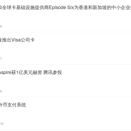
e和全球卡基础设施提供商Episode Six为香港和新加坡的中小企
56
业推出Visa公司卡
57
pire获1亿美元融资 腾讯参投
19
外币支付系统
:16