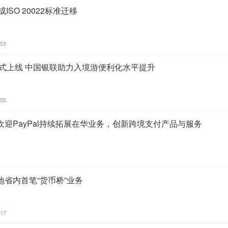
成ISO 20022标准迁移
:53
”APP正式上线 中国银联助力入境游便利化水平提升
:55
迎PayPal持续拓展在华业务，创新跨境支付产品与服务
省内首笔“货币桥”业务
:17