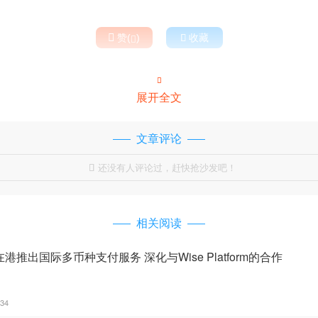

赞(
)

收藏


展开全文
文章评论
还没有人评论过，赶快抢沙发吧！

相关阅读
在港推出国际多币种支付服务 深化与Wise Platform的合作
:34