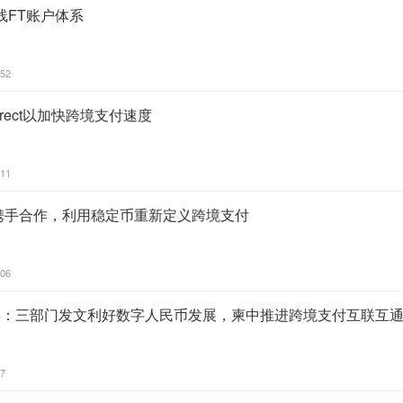
线FT账户体系
:52
 Direct以加快跨境支付速度
:11
able携手合作，利用稳定币重新定义跨境支付
:06
16：三部门发文利好数字人民币发展，柬中推进跨境支付互联互
07