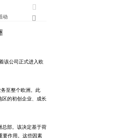

活动
业界
调研
创新

洲
志着该公司正式进入欧
业务至整个欧洲。此
边地区的初创企业、成长
欧洲总部。该决定基于荷
重要作用。这些因素