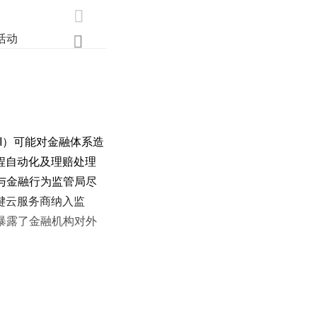

活动
业界
调研
创新

I）可能对金融体系造
程自动化及理赔处理
与金融行为监管局尽
键云服务商纳入监
暴露了金融机构对外