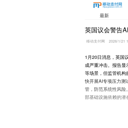
最新
英国议会警告A
移动支付网
2026/1/21 
1月20日消息，英
成严重冲击。报告显
等场景，但监管机构
快开展AI专项压力
管，防范系统性风险
部基础设施依赖的潜