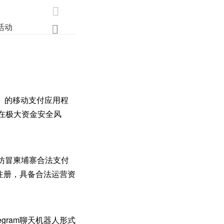

活动
业界
调研
创新

y）的移动支付应用程
存在极大资金安全风
图仿冒柬埔寨合法支付
成注册，具备合法运营资
egram聊天机器人形式