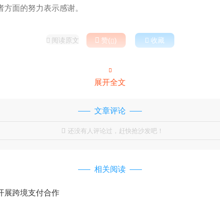
者方面的努力表示感谢。
阅读原文

赞(
)

收藏



展开全文
文章评论
还没有人评论过，赶快抢沙发吧！

相关阅读
开展跨境支付合作