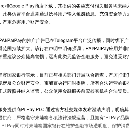
tore和Google Play商店下载，其提供的各类支付相关服务均
。此类仿冒平台通常通过诱导用户输入敏感信息、充值资金等方
，严重危害用户财产安全。
AI/PaiPay的推广广告已在Telegram平台广泛传播，同时线
范围持续扩大。该行在声明中明确强调，PAI/PaiPay应用并
郑重建议公众提高警惕，远离此类无监管金融服务，避免遭受财
埔寨国家银行表示，目前正与相关部门开展联合调查，严厉打击
稳定及公众财产安全。柬埔寨央行同时提醒，所有合法运营的银
正式牌照并纳入监管，公众使用金融服务前应核实机构合法资质
务提供商Pi Pay PLC.通过官方社交媒体发布澄清声明，明
供商，严格遵守柬埔寨各项法律法规运营，且拥有“Pi Pay”品
何关联。Pi Pay同时对柬埔寨国家银行在维护金融市场透明度、保护