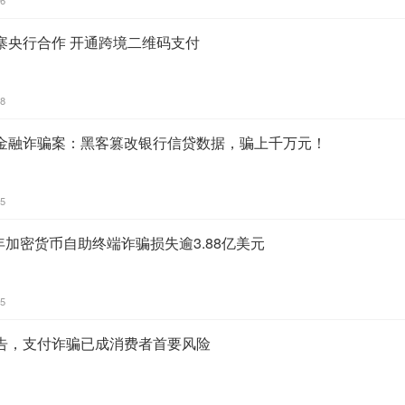
寨央行合作 开通跨境二维码支付
58
金融诈骗案：黑客篡改银行信贷数据，骗上千万元！
55
5年加密货币自助终端诈骗损失逾3.88亿美元
45
报告，支付诈骗已成消费者首要风险