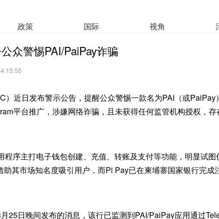
政策
国际
视角
众警惕PAI/PaiPay诈骗
14:15:55
C）近日发布警示公告，提醒公众警惕一款名为PAI（或PaiPa
egram平台推广，涉嫌网络诈骗，且未获得任何监管机构授权，
Pay应用程序主打电子钱包创建、充值、转账及支付等功能，明显试
y，借助其市场知名度吸引用户，而Pi Pay已在柬埔寨国家银行完
25日晚间发布的消息，该行已监测到PAI/PaiPay应用通过Tel