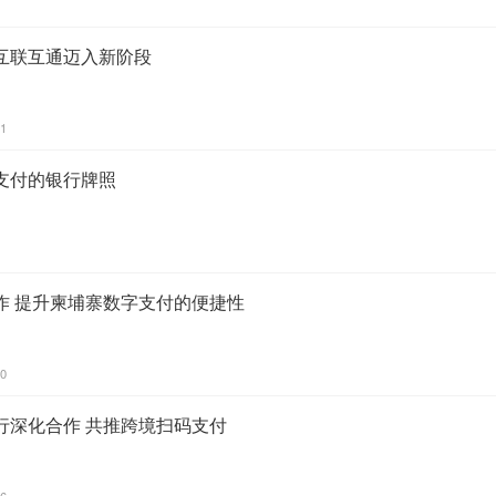
互联互通迈入新阶段
51
支付的银行牌照
合作 提升柬埔寨数字支付的便捷性
00
行深化合作 共推跨境扫码支付
36