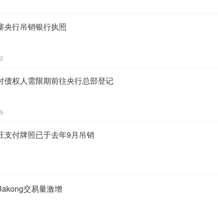
寨央行吊销银行执照
32
付债权人需限期前往央行总部登记
35
旺支付牌照已于去年9月吊销
akong交易量激增