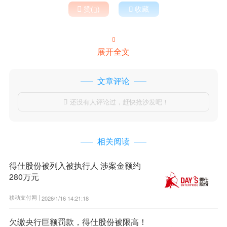

赞(
)

收藏


展开全文
文章评论
还没有人评论过，赶快抢沙发吧！

相关阅读
得仕股份被列入被执行人 涉案金额约
280万元
移动支付网 |
2026/1/16 14:21:18
欠缴央行巨额罚款，得仕股份被限高！