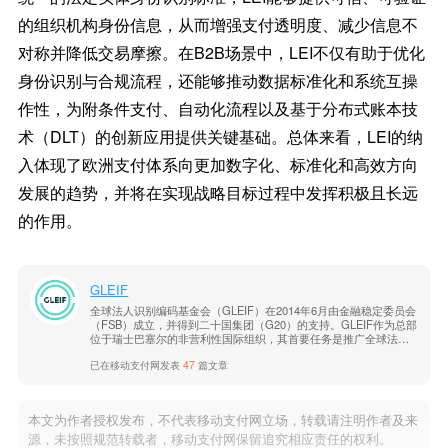
的组织机构身份信息，从而增强支付透明度、减少信息不
对称并降低交易摩擦。在B2B场景中，LEI不仅有助于优化
身份识别与合规流程，还能够推动数据标准化和系统互操
作性，为附条件支付、自动化流程以及基于分布式账本技
术（DLT）的创新应用提供关键基础。总体来看，LEI的纳
入体现了欧洲支付体系向更加数字化、标准化和高效方向
发展的趋势，并将在实现战略目标过程中发挥积极且长远
的作用。
GLEIF
全球法人识别编码基金会（GLEIF）在2014年6月由金融稳定委员会
（FSB）成立，并得到二十国集团（G20）的支持。GLEIF作为总部
位于瑞士巴塞尔的非营利性国际组织，其首要任务是推广全球法人
识别编码（LEI）及其加密可验证的数字版，即可验证LEI（vLEI）
已在移动支付网发表
47
篇文章
的运用。
本文为作者授权发布，不代表移动支付网立场，转载请注明作者及来
源，未按照规范转载者，移动支付网保留追究相应责任的权利。