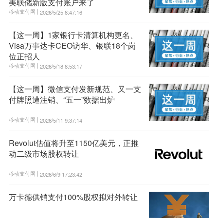
美联储新版支付账户来了
移动支付网 |
2026/5/25 8:47:16
【这一周】1家银行卡清算机构更名、
Visa万事达卡CEO访华、银联18个岗
位正招人
移动支付网 |
2026/5/18 8:53:17
【这一周】微信支付发新规范、又一支
付牌照遭注销、“五一”数据出炉
移动支付网 |
2026/5/11 9:37:14
Revolut估值将升至1150亿美元，正推
动二级市场股权转让
移动支付网 |
2026/6/9 17:23:42
万卡德供销支付100%股权拟对外转让