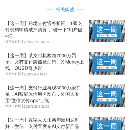
相关阅读
【这一周】跨境支付通将扩围，1家支
付机构申请破产清算，“碰一下”用户破
4亿
移动支付网 |
2026/7/13 9:06:23
【这一周】某支付机构领7000万罚
单、又有支付牌照遭注销、X Money上
线、OUSD引热议
移动支付网 |
2026/7/6 9:13:24
【这一周】支付行业再现3000万级罚
单，AI智能体信用卡发布，外国人专
用“微信支付App”上线
移动支付网 |
2026/6/29 9:32:24
【这一周】数字人民币离岸应用迎利
好，微信、支付宝发布AI支付新产品