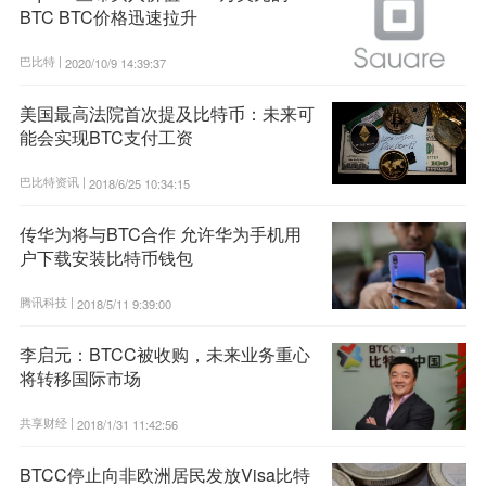
BTC BTC价格迅速拉升
巴比特 |
2020/10/9 14:39:37
美国最高法院首次提及比特币：未来可
能会实现BTC支付工资
巴比特资讯 |
2018/6/25 10:34:15
传华为将与BTC合作 允许华为手机用
户下载安装比特币钱包
腾讯科技 |
2018/5/11 9:39:00
李启元：BTCC被收购，未来业务重心
将转移国际市场
共享财经 |
2018/1/31 11:42:56
BTCC停止向非欧洲居民发放Visa比特