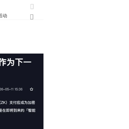

活动
业界
调研
创新
