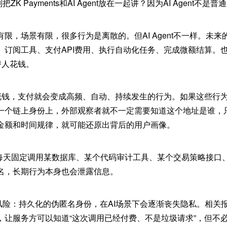
别把ZK Payments和AI Agent放在一起讲？因为AI Agent不是
限，场景有限，很多行为是离散的。但AI Agent不一样。未来的
订阅工具、支付API费用、执行自动化任务、完成微额结算。也就是
替人花钱。
替人花钱，支付就会变成高频、自动、持续发生的行为。如果这些行
一个链上身份上，外部观察者就不一定需要知道这个地址是谁，
金额和时间规律，就可能还原出背后的用户画像。
ent每天固定调用某数据库、某个代码审计工具、某个交易策略接
名，长期行为本身也会泄露信息。
说的风险：持久化的伪匿名身份，在AI场景下会逐渐丧失隐私。相关报
，让服务方可以知道“这次调用已经付费、不是垃圾请求”，但不