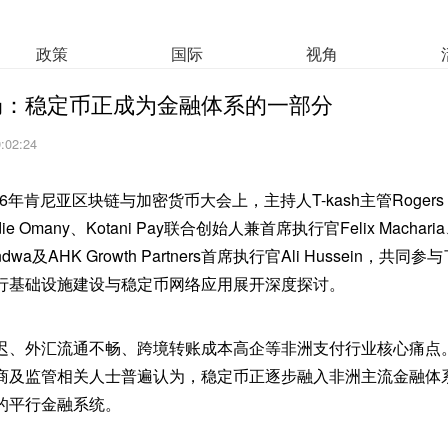
政策
国际
视角
局：稳定币正成为金融体系的一部分
9:02:24
6年肯尼亚区块链与加密货币大会上，主持人T-kash主管Rogers Ka
Omany、Kotani Pay联合创始人兼首席执行官Felix Macharia、Rip
endwa及AHK Growth Partners首席执行官Ali Hussein，
行基础设施建设与稳定币网络应用展开深度探讨。
迟、外汇流通不畅、跨境转账成本高企等非洲支付行业核心痛点
商及监管相关人士普遍认为，稳定币正逐步融入非洲主流金融体
的平行金融系统。