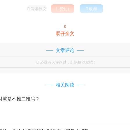
阅读原文

赞(
)

收藏



展开全文
文章评论
还没有人评论过，赶快抢沙发吧！

相关阅读
付就是不推二维码？