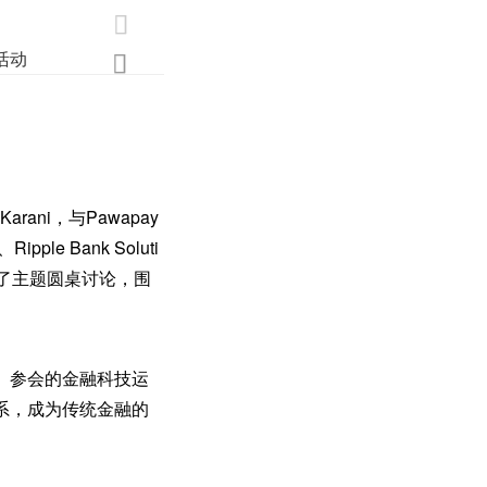

活动
业界
调研
创新

rani，与Pawapay
ple Bank Soluti
共同参与了主题圆桌讨论，围
。参会的金融科技运
系，成为传统金融的