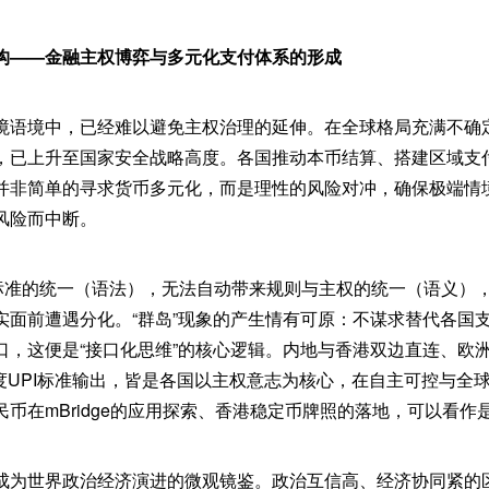
构——金融主权博弈与多元化支付体系的形成
境语境中，已经难以避免主权治理的延伸。在全球格局充满不确
，已上升至国家安全战略高度。各国推动本币结算、搭建区域支付
并非简单的寻求货币多元化，而是理性的风险对冲，确保极端情
风险而中断。
术标准的统一（语法），无法自动带来规则与主权的统一（语义）
实面前遭遇分化。“群岛”现象的产生情有可原：不谋求替代各国
，这便是“接口化思维”的核心逻辑。内地与香港双边直连、欧洲OL
印度UPI标准输出，皆是各国以主权意志为核心，在自主可控与全
币在mBridge的应用探索、香港稳定币牌照的落地，可以看作
成为世界政治经济演进的微观镜鉴。政治互信高、经济协同紧的