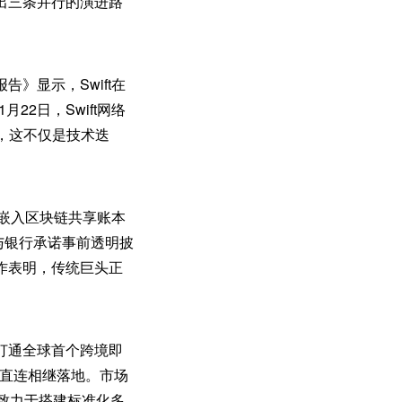
出三条并行的演进路
告》显示，Swift在
22日，Swift网络
准，这不仅是技术迭
索嵌入区块链共享账本
与银行承诺事前透明披
作表明，传统巨头正
ay打通全球首个跨境即
双边直连相继落地。市场
us致力于搭建标准化多