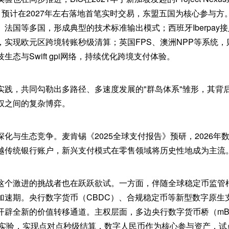
，预计在2027年左右落地首笔实时交易，东盟五国为核心参与方。
法国等多国，形成典型的技术标准输出模式；西班牙Iberpay接入欧
，实现欧元区跨境转账秒级清算；英国FPS、澳洲NPP等系统
态与Swift gpi网络，持续优化跨境支付体验。
实践，共同勾勒出多路径、多速度发展的"群岛体系"雏形，其背
权之间的复杂博弈。
化与生态竞争。麦肯锡《2025全球支付报告》预研，2026年
越传统银行账户，新兴支付模式在零售领域将历史性地成为主流
这个激进的挑战者也在跃跃欲试。一方面，伴随全球稳定币监管
加速期。央行数字货币（CBDC）、合规稳定币等新型数字原生
辟全新的价值转移通道。主权层面，多边央行数字货币桥（mBri
杆实验，实现点对点秒级结算，数字人民币作为核心参与资产，试