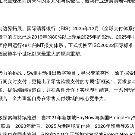
生态呈现出前所未有的多元化与实验性，最新行业进展清晰勾勒
边界拓展。国际清算银行（BIS）2025年12月《全球支付体系报
的占比已从2019年的80%以上降至2025年的62%。2025年11月
停用运行48年的MT报文体系，正式切换至ISO20022国际标
础设施半个世纪以来最重大的规则重塑。
力的挑战，Swift主动推出数字项目，寻求变革突围，除了探
行间实时支付，更提出了零售跨境支付的专属"新框架"，要求参
账、提供端到端追踪，并在条件允许下实现即时结算。一系列动
融合，全力重塑自身在零售支付领域的核心竞争力。
索与持续推进。自2021年新加坡PayNow与泰国PromptP
互联后，2023年新马、2025内港跨境支付通、2026年印新等
也在同步推进，BIS在2021年于新加坡发起的Project Nex