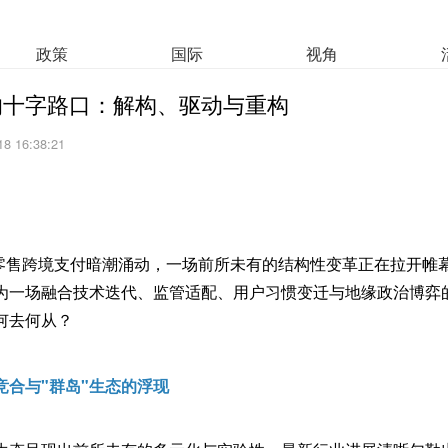
政策
国际
视角
的十字路口：解构、驱动与重构
18 16:38:21
。
，全球零售跨境支付暗潮涌动，一场前所未有的结构性变革正在拉开
为一场融合技术迭代、监管适配、用户习惯变迁与地缘政治博弈
何去何从？
竞合与"群岛"生态的浮现