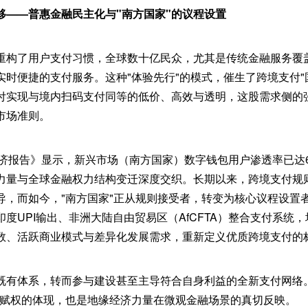
移——普惠金融民主化与"南方国家"的议程设置
重构了用户支付习惯，全球数十亿民众，尤其是传统金融服务覆
实时便捷的支付服务。这种"体验先行"的模式，催生了跨境支付"
付实现与境内扫码支付同等的低价、高效与透明，这股需求侧的
市场准则。
动经济报告》显示，新兴市场（南方国家）数字钱包用户渗透率已达
求力量与全球金融权力结构变迁深度交织。长期以来，跨境支付规
导，而如今，"南方国家"正从规则接受者，转变为核心议程设置
s项目、印度UPI输出、非洲大陆自由贸易区（AfCFTA）整合支付系
数、活跃商业模式与差异化发展需求，重新定义优质跨境支付的
既有体系，转而参与建设甚至主导符合自身利益的全新支付网络
户赋权的体现，也是地缘经济力量在微观金融场景的真切反映。