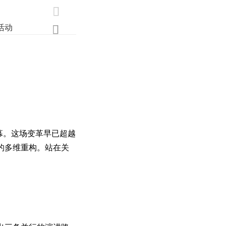

活动
业界
调研
创新

帷幕。这场变革早已超越
的多维重构。站在关