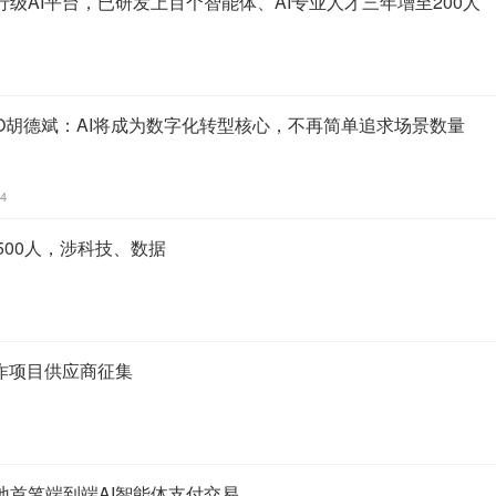
级AI平台，已研发上百个智能体、AI专业人才三年增至200人
O胡德斌：AI将成为数字化转型核心，不再简单追求场景数量
34
500人，涉科技、数据
诈项目供应商征集
落地首笔端到端AI智能体支付交易