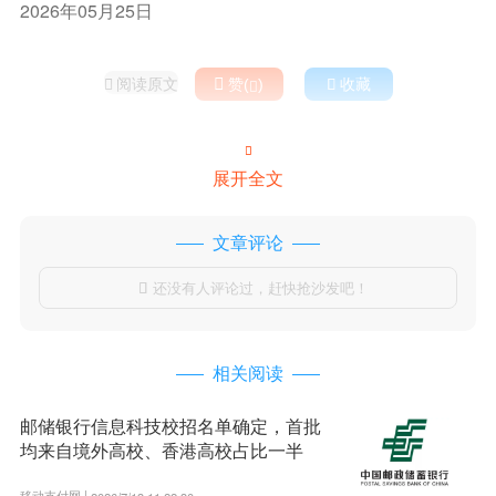
2026年05月25日
阅读原文

赞(
)

收藏



展开全文
文章评论
还没有人评论过，赶快抢沙发吧！

相关阅读
邮储银行信息科技校招名单确定，首批
均来自境外高校、香港高校占比一半
移动支付网 |