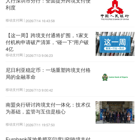
人行深圳市分行：全面提升跨境支付便
利度
移动支付网 |
2026/7/14 16:43:58
【这一周】跨境支付通将扩围，1家支
付机构申请破产清算，“碰一下”用户破
4亿
移动支付网 |
2026/7/13 9:06:23
尼日利亚稳定币：一场重塑跨境支付格
局的金融革命
移动支付网 |
2026/7/13 9:00:42
南盟央行研讨跨境支付一体化：技术仅
为基础，监管与互信是核心
移动支付网 |
2026/7/11 19:57:50
Eurobank落地希腊至印度UPI跨境支付