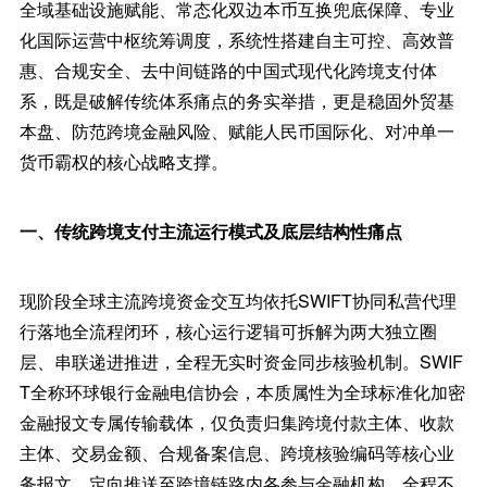
全域基础设施赋能、常态化双边本币互换兜底保障、专业
化国际运营中枢统筹调度，系统性搭建自主可控、高效普
惠、合规安全、去中间链路的中国式现代化跨境支付体
系，既是破解传统体系痛点的务实举措，更是稳固外贸基
本盘、防范跨境金融风险、赋能人民币国际化、对冲单一
货币霸权的核心战略支撑。
一、传统跨境支付主流运行模式及底层结构性痛点
现阶段全球主流跨境资金交互均依托SWIFT协同私营代理
行落地全流程闭环，核心运行逻辑可拆解为两大独立圈
层、串联递进推进，全程无实时资金同步核验机制。SWIF
T全称环球银行金融电信协会，本质属性为全球标准化加密
金融报文专属传输载体，仅负责归集跨境付款主体、收款
主体、交易金额、合规备案信息、跨境核验编码等核心业
务报文，定向推送至跨境链路内各参与金融机构，全程不