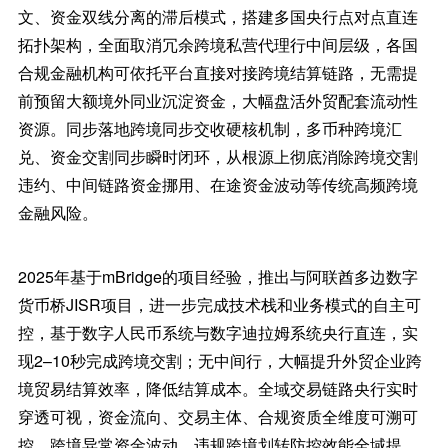
文、资金双线分离的滞后模式，搭建多国央行点对点直连
拓扑架构，全面取消冗余跨境私营代理行中间层级，各国
合规金融机构可依托平台直接对接跨境结算链路，无需提
前预留大额境外同业沉淀资金，大幅盘活外贸配套流动性
资源。同步落地跨境同步交收硬核机制，多币种跨境汇
兑、资金交割同步瞬时闭环，从根源上彻底消除跨境交割
违约、中间链路资金挪用、在途资金波动等传统高频跨境
金融风险。
2025年基于mBridge的项目经验，推出与阿联酋多边数字
货币桥JISR项目，进一步完成技术栈和业务模式的自主可
控，基于数字人民币系统与数字迪拉姆系统央行直连，实
现2–10秒完成跨境交割；无中间行，大幅提升外贸企业跨
境贸易结算效率，降低结算成本。全域交易链路央行实时
穿透可视，资金流向、交易主体、合规资质全维度可溯可
控，跨境异常资金波动、违规跨境划转防控效能全域提