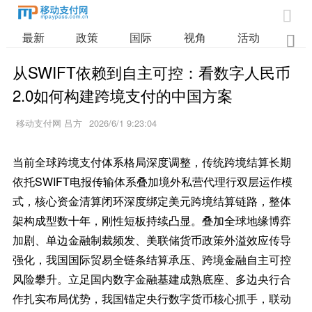

最新
政策
国际
视角
活动
业

从SWIFT依赖到自主可控：看数字人民币
2.0如何构建跨境支付的中国方案
移动支付网 吕方
2026/6/1 9:23:04
当前全球跨境支付体系格局深度调整，传统跨境结算长期
依托SWIFT电报传输体系叠加境外私营代理行双层运作模
式，核心资金清算闭环深度绑定美元跨境结算链路，整体
架构成型数十年，刚性短板持续凸显。叠加全球地缘博弈
加剧、单边金融制裁频发、美联储货币政策外溢效应传导
强化，我国国际贸易全链条结算承压、跨境金融自主可控
风险攀升。立足国内数字金融基建成熟底座、多边央行合
作扎实布局优势，我国锚定央行数字货币核心抓手，联动