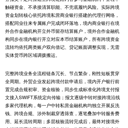
触碰资金、不承接清算职能、不兜底履约风险。实际跨境
资金划转核心依托跨境私营商业银行搭建的代理行网络，
搭配同业往来专属账户完成闭环落地，境内商业银行在境
外合作金融机构开立外币留存结算账户，境外合作金融机
构同步在境内银行开立对应本币结算账户，所有跨境资金
流转均依托两类账户双向借记、贷记账面调整实现，无需
实体货币跨区域调拨搬运。
完整跨境业务全流程链条冗长、节点繁杂，刚性短板贯穿
全周期。外贸企业发起跨境付款申请后，境内开户银行前
置完成合规初审、资金核验，同步生成标准化跨境支付报
文接入SWIFT系统定向传输；报文逐级中转对接跨境沿线
多家代理机构，每一户中转私营金融机构均独立开展反洗
钱、跨境合规、涉外制裁穿透筛查，逐笔叠加中转服务费
用、延长流转周期；多层核验流转完成后，最终对接境外