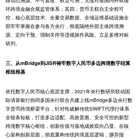
路动态溯源、不可篡改、权责可溯，无缝对接国内外双循
环跨境金融合规监管体系；其四，货币主权自主全程可
控，核心底层技术、全量交易数据、全域运维基础设施全
部牢牢掌握在参与各方央行，彻底隔绝外部主体跨境溯
源、定向干预、强制关停等违规操作风险。立足多维对标
研判。
三、从mBridge到JISR铸牢数字人民币多边跨境数字结算
枢纽根基
依托数字人民币核心底层支撑，2021年央行数研所联动国
际清算银行协同多国央行联合共建上线mBridge多边央行数
字货币跨境桥梁平台，针对性破解传统SWIFT代理行体系
全链条短板，打造多边适配、高效普惠、安全可控的新型
跨境数字核心枢纽，创新价值与落地成效双向凸显。在核
心架构创新层面，彻底重构传统跨境底层逻辑，摒弃报