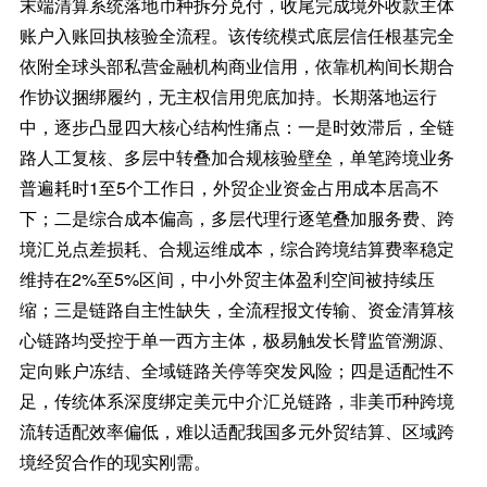
末端清算系统落地币种拆分兑付，收尾完成境外收款主体
账户入账回执核验全流程。该传统模式底层信任根基完全
依附全球头部私营金融机构商业信用，依靠机构间长期合
作协议捆绑履约，无主权信用兜底加持。长期落地运行
中，逐步凸显四大核心结构性痛点：一是时效滞后，全链
路人工复核、多层中转叠加合规核验壁垒，单笔跨境业务
普遍耗时1至5个工作日，外贸企业资金占用成本居高不
下；二是综合成本偏高，多层代理行逐笔叠加服务费、跨
境汇兑点差损耗、合规运维成本，综合跨境结算费率稳定
维持在2%至5%区间，中小外贸主体盈利空间被持续压
缩；三是链路自主性缺失，全流程报文传输、资金清算核
心链路均受控于单一西方主体，极易触发长臂监管溯源、
定向账户冻结、全域链路关停等突发风险；四是适配性不
足，传统体系深度绑定美元中介汇兑链路，非美币种跨境
流转适配效率偏低，难以适配我国多元外贸结算、区域跨
境经贸合作的现实刚需。