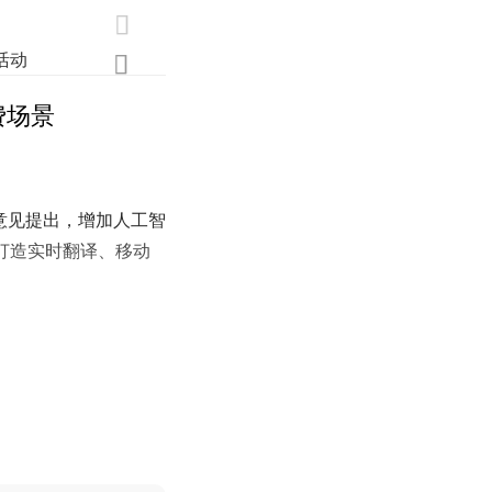

活动
业界
调研
创新

费场景
。意见提出，增加人工智
打造实时翻译、移动