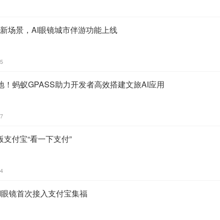
拓新场景，AI眼镜城市伴游功能上线
15
！蚂蚁GPASS助力开发者高效搭建文旅AI应用
07
版支付宝“看一下支付”
04
AI眼镜首次接入支付宝集福