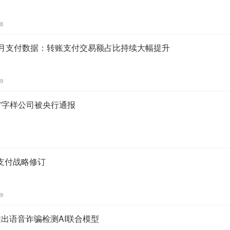
28
5月支付数据：转账支付交易额占比持续大幅提升
59
”字样公司被央行通报
支付战略修订
19
出语音诈骗检测AI联合模型