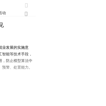

活动
业界
调研
创新

见
就业发展的实施意
工智能等技术手段，
用，防止模型算法中
、预警、处置能力。