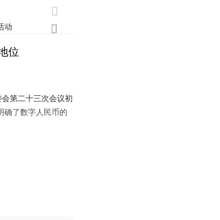

活动
业界
调研
创新

地位
委会第二十三次会议初
明确了数字人民币的